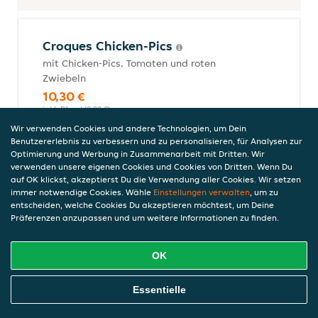
Croques Chicken-Pics
mit Chicken-Pics, Tomaten und roten
Zwiebeln
10,30 €
inkl. Pfand (0,00 €)
Wir verwenden Cookies und andere Technologien, um Dein
Benutzererlebnis zu verbessern und zu personalisieren, für Analysen zur
Optimierung und Werbung in Zusammenarbeit mit Dritten. Wir
Croques Crispy-Chicken
verwenden unsere eigenen Cookies und Cookies von Dritten. Wenn Du
auf OK klickst, akzeptierst Du die Verwendung aller Cookies. Wir setzen
mit Crispy-Chicken, Zwiebeln
immer notwendige Cookies. Wähle
Einstellungen verwalten
, um zu
11,80 €
entscheiden, welche Cookies Du akzeptieren möchtest, um Deine
inkl. Pfand (0,00 €)
Präferenzen anzupassen und um weitere Informationen zu finden.
OK
Croques Bacon
Online Essen Bestellen
Essentielle
mit Bacon, Ei und Sauce Hollandaise
10,50 €